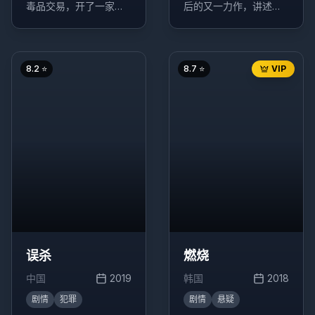
毒品交易，开了一家炸
后的又一力作，讲述了
鸡店作为掩护，没想到
能够操控天气的少女与
炸鸡店意外走红，引发
少年之间的奇幻爱情故
一系列搞笑事件。
事。
8.2
⭐
8.7
⭐
VIP
误杀
燃烧
中国
2019
韩国
2018
剧情
犯罪
剧情
悬疑