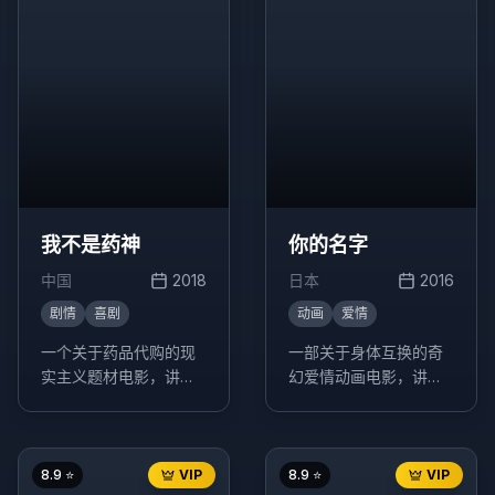
我不是药神
你的名字
中国
2018
日本
2016
剧情
喜剧
动画
爱情
一个关于药品代购的现
一部关于身体互换的奇
实主义题材电影，讲述
幻爱情动画电影，讲述
了程勇从一个交不起房
了生活在东京的少年立
租的男性保健品商贩，
花泷和生活在乡下的少
一跃成为印度仿制药"格
女宫水三叶，在梦中互
列宁"独家代理商的故
换身体的奇妙经历。
8.9
⭐
VIP
8.9
⭐
VIP