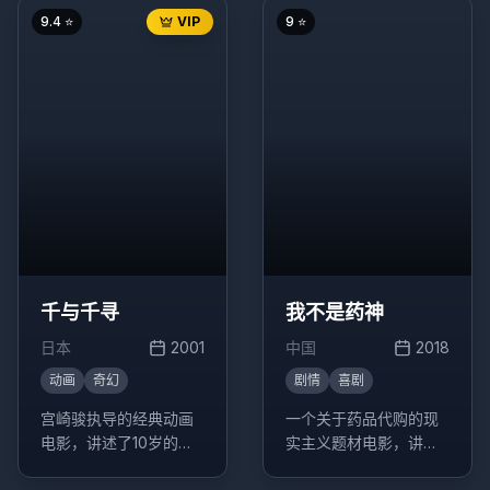
9.4
⭐
VIP
9
⭐
千与千寻
我不是药神
日本
2001
中国
2018
动画
奇幻
剧情
喜剧
宫崎骏执导的经典动画
一个关于药品代购的现
电影，讲述了10岁的少
实主义题材电影，讲述
女千寻意外来到神灵异
了程勇从一个交不起房