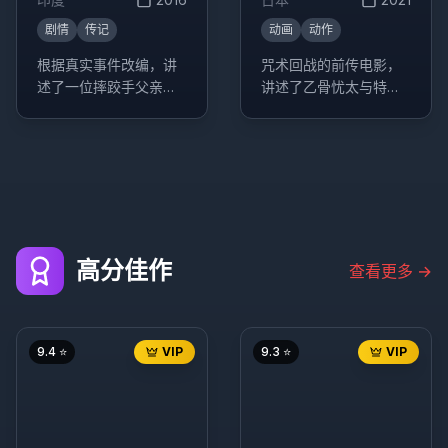
剧情
传记
动画
动作
根据真实事件改编，讲
咒术回战的前传电影，
述了一位摔跤手父亲培
讲述了乙骨忧太与特级
养两个女儿成为摔跤冠
咒灵祈本里香的故事。
军的励志故事。
高分佳作
查看更多
→
9.4
⭐
VIP
9.3
⭐
VIP