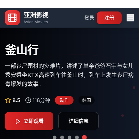
亚洲影视
登录
注册
Asian Movies
寄生虫
你的名字
流浪地球
釜山行
鬼灭之刃：无限列车篇
一部关于社会阶层的黑色幽默惊悚片，讲述了一个贫
一部关于身体互换的奇幻爱情动画电影，讲述了生活
根据刘慈欣同名小说改编，讲述了太阳即将毁灭，人
一部丧尸题材的灾难片，讲述了单亲爸爸石宇与女儿
炭治郎和伙伴们登上无限列车，与炎柱煉獄杏寿郎一
困家庭通过欺骗手段进入富裕家庭工作，最终引发一
在东京的少年立花泷和生活在乡下的少女宫水三叶，
类在地球表面建造出巨大的推进器，寻找新家园的故
秀安乘坐KTX高速列车往釜山时，列车上发生丧尸病
起执行任务，面对强大的鬼怪威胁。
系列意想不到的事件。
在梦中互换身体的奇妙经历。
事。
毒爆发的故事。
8.7
117分钟
动画
日本
9.2
8.9
8.1
8.5
125分钟
132分钟
118分钟
106分钟
科幻
动作
剧情
动画
中国
韩国
韩国
日本
立即观看
详细信息
立即观看
立即观看
立即观看
立即观看
详细信息
详细信息
详细信息
详细信息