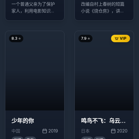
一个普通父亲为了保护
改编自村上春树的短篇
家人，利用电影知识与
小说《烧仓房》，讲述
警方斗智斗勇的故事。
了一个关于嫉妒、欲望
和阶级差异的复杂故
事。
8.3
⭐
7.9
⭐
VIP
少年的你
鸣鸟不飞：乌云密
布
中国
2019
日本
2020