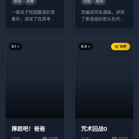
剧情
青春
动画
剧情
一部关于校园霸凌的青
改编自同名漫画，讲述
春片，讲述了在高考前
了黑道组织若头矢代与
夕，被一场校园意外改
其部下百目鬼之间复杂
变命运的两个少年的故
的情感纠葛。
事。
9.1
⭐
8.6
⭐
VIP
摔跤吧！爸爸
咒术回战0
印度
2016
日本
2021