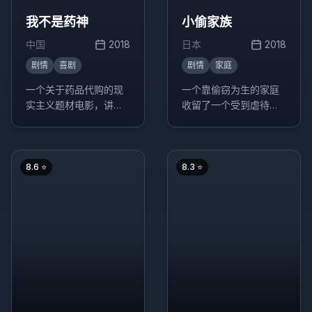
我不是药神
小偷家族
中国
2018
日本
2018
剧情
喜剧
剧情
家庭
一个关于药品代购的现
一个靠偷窃为生的家庭
实主义题材电影，讲述
收留了一个受到虐待的
了程勇从一个交不起房
小女孩，这个决定改变
租的男性保健品商贩，
了他们的生活轨迹。
一跃成为印度仿制药"格
列宁"独家代理商的故
8.6
⭐
8.3
⭐
事。