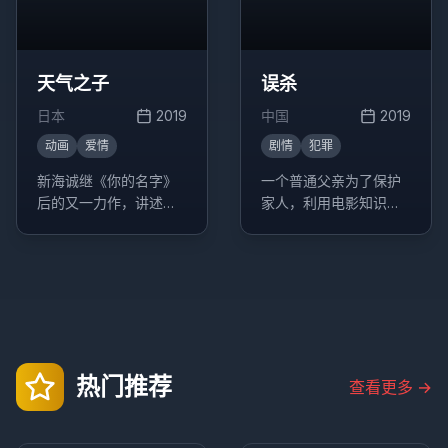
天气之子
误杀
日本
2019
中国
2019
动画
爱情
剧情
犯罪
新海诚继《你的名字》
一个普通父亲为了保护
后的又一力作，讲述了
家人，利用电影知识与
能够操控天气的少女与
警方斗智斗勇的故事。
少年之间的奇幻爱情故
事。
热门推荐
查看更多
→