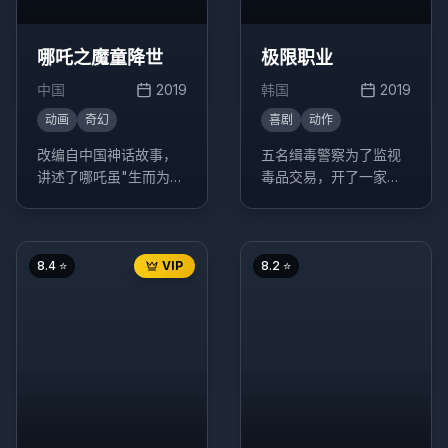
哪吒之魔童降世
极限职业
中国
2019
韩国
2019
动画
奇幻
喜剧
动作
改编自中国神话故事，
五名缉毒警察为了监视
讲述了哪吒虽"生而为
毒品交易，开了一家炸
魔"却"逆天而行斗到
鸡店作为掩护，没想到
底"的成长经历的故事。
炸鸡店意外走红，引发
一系列搞笑事件。
8.4
⭐
VIP
8.2
⭐