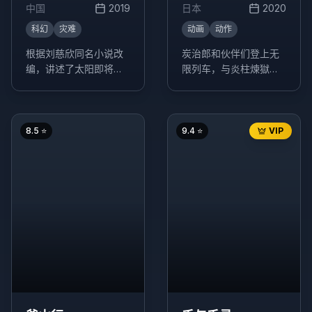
车篇
中国
2019
日本
2020
科幻
灾难
动画
动作
根据刘慈欣同名小说改
炭治郎和伙伴们登上无
编，讲述了太阳即将毁
限列车，与炎柱煉獄杏
灭，人类在地球表面建
寿郎一起执行任务，面
造出巨大的推进器，寻
对强大的鬼怪威胁。
找新家园的故事。
8.5
⭐
9.4
⭐
VIP