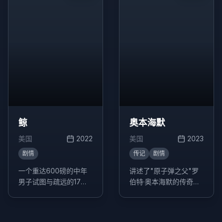
事。
鲸
奥本海默
美国
2022
美国
2023
剧情
传记
剧情
一个重达600磅的中年
讲述了"原子弹之父"罗
男子试图与疏远的17岁
伯特·奥本海默的传奇人
女儿重新建立联系的故
生，以及他在曼哈顿计
事。
划中的关键作用。