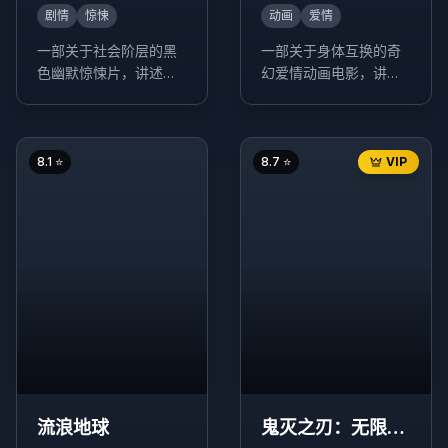
剧情
惊悚
动画
爱情
一部关于社会阶层的黑
一部关于身体互换的奇
色幽默惊悚片，讲述了
幻爱情动画电影，讲述
一个贫困家庭通过欺骗
了生活在东京的少年立
手段进入富裕家庭工
花泷和生活在乡下的少
作，最终引发一系列意
女宫水三叶，在梦中互
想不到的事件。
换身体的奇妙经历。
8.1
⭐
8.7
⭐
VIP
流浪地球
鬼灭之刃：无限列