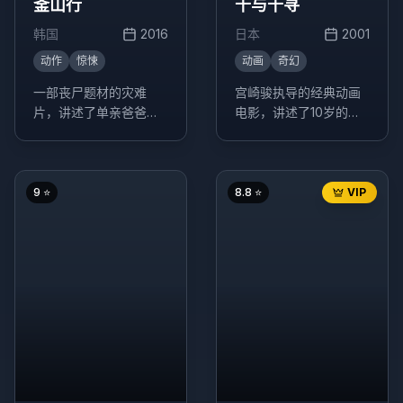
釜山行
千与千寻
韩国
2016
日本
2001
动作
惊悚
动画
奇幻
一部丧尸题材的灾难
宫崎骏执导的经典动画
片，讲述了单亲爸爸石
电影，讲述了10岁的少
宇与女儿秀安乘坐KTX
女千寻意外来到神灵异
高速列车往釜山时，列
世界后，为了救爸爸妈
车上发生丧尸病毒爆发
妈，经历了很多磨难的
的故事。
故事。
9
⭐
8.8
⭐
VIP