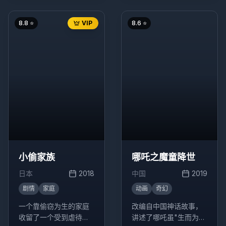
世界后，为了救爸爸妈
租的男性保健品商贩，
妈，经历了很多磨难的
一跃成为印度仿制药"格
故事。
列宁"独家代理商的故
8.8
⭐
VIP
8.6
⭐
事。
小偷家族
哪吒之魔童降世
日本
2018
中国
2019
剧情
家庭
动画
奇幻
一个靠偷窃为生的家庭
改编自中国神话故事，
收留了一个受到虐待的
讲述了哪吒虽"生而为