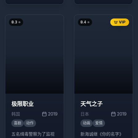
小女孩，这个决定改变
魔"却"逆天而行斗到
了他们的生活轨迹。
底"的成长经历的故事。
8.3
⭐
8.4
⭐
VIP
极限职业
天气之子
韩国
2019
日本
2019
喜剧
动作
动画
爱情
五名缉毒警察为了监视
新海诚继《你的名字》