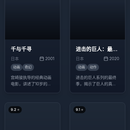
千与千寻
进击的巨人：最终
季
日本
2001
日本
2020
动画
奇幻
动画
动作
宫崎骏执导的经典动画
进击的巨人系列的最终
电影，讲述了10岁的少
季，揭示了巨人的真相
女千寻意外来到神灵异
和艾伦的最终选择。
世界后，为了救爸爸妈
妈，经历了很多磨难的
故事。
9.2
⭐
9.1
⭐