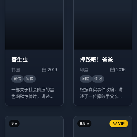
寄生虫
摔跤吧！爸爸
韩国
2019
印度
2016
剧情
惊悚
剧情
传记
一部关于社会阶层的黑
根据真实事件改编，讲
色幽默惊悚片，讲述了
述了一位摔跤手父亲培
一个贫困家庭通过欺骗
养两个女儿成为摔跤冠
手段进入富裕家庭工
军的励志故事。
作，最终引发一系列意
想不到的事件。
9
⭐
8.9
⭐
VIP